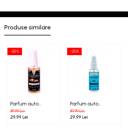
Produse similare
-25%
-25%
Parfum auto
Parfum auto
concentrat Essenza
concentrat Essenza
39,99 Lei
39,99 Lei
Black
Aqua
29,99 Lei
29,99 Lei