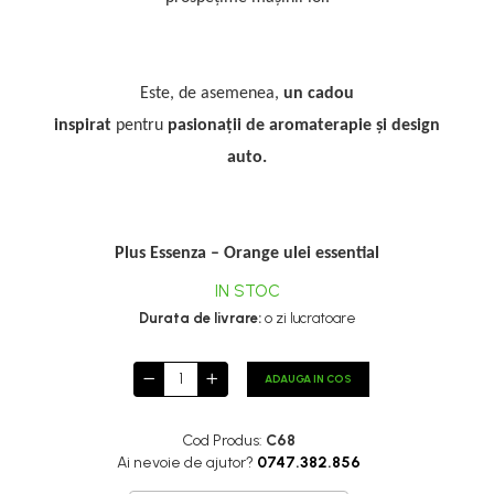
Este, de asemenea,
un cadou
inspirat
pentru
pasionații de aromaterapie și design
auto.
Plus
Essenza – Orange ulei essential
IN STOC
Durata de livrare:
o zi lucratoare
ADAUGA IN COS
Cod Produs:
C68
Ai nevoie de ajutor?
0747.382.856