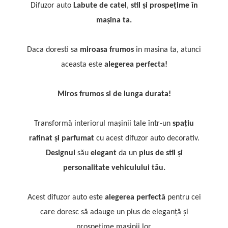
Difuzor auto
Labute de catel
,
stil și prospețime în
mașina ta.
Daca doresti sa
miroasa frumos
in masina ta, atunci
aceasta este
alegerea perfecta!
Miros frumos si de lunga durata!
Transformă interiorul mașinii tale într-un
spațiu
rafinat și parfumat
cu acest difuzor auto decorativ.
Designul
său
elegant
da un
plus de stil și
personalitate vehiculului tău.
Acest difuzor auto este
alegerea perfectă
pentru cei
care doresc să adauge un plus de eleganță și
prospețime mașinii lor.