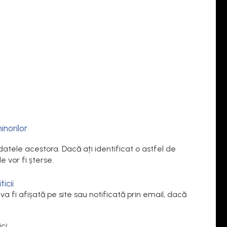
inorilor
datele acestora. Dacă ați identificat o astfel de
le vor fi șterse.
ticii
a fi afișată pe site sau notificată prin email, dacă
ci: