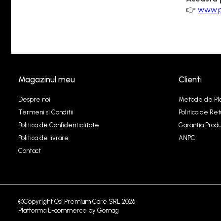
👉
www.p
Magazinul meu
Clienti
Despre noi
Metode de Pl
Termeni si Conditii
Politica de Ret
Politica de Confidentialitate
Garantia Produ
Politica de livrare
ANPC
Contact
©Copyright Osi Premium Care SRL 2026
Platforma E-commerce by Gomag