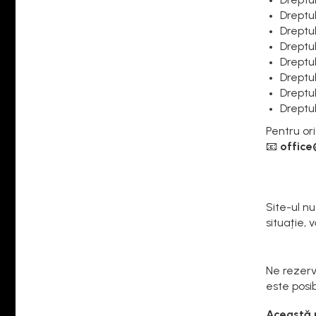
Dreptul
Dreptul
Dreptul
Dreptul
Dreptul
Dreptu
Dreptu
Pentru ori
📧
office
Site-ul n
situație,
Ne rezerv
este posibi
Această p