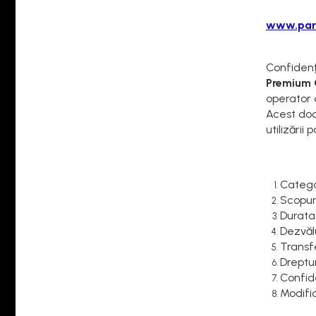
www.parf
Confidenț
Premium 
operator 
Acest doc
utilizării
Catego
Scopuri
Durata
Dezvăl
Transf
Dreptur
Confide
Modific