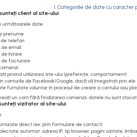
1. Categoriile de date cu caracter
unteți client al site-ului
m următoarele date:
și prenume
de telefon
 de email
de livrare
 de facturare
c comenzi
ții privind utilizarea site-ului (preferințe, comportament)
n conturile de Facebook/Google, dacă vă înregistrați prin ele
ate furnizate voluntar în procesul de creare a contului sau pl
reați un cont fără finalizarea comenzii, datele nu sunt stocat
unteți vizitator al site-ului
:
rnizate direct (ex: prin formulare de contact)
lectate automat: adresa IP, tip browser, pagini vizitate, limba