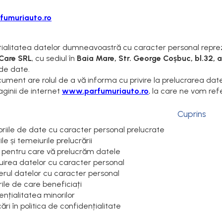
umuriauto.ro
ialitatea datelor dumneavoastră cu caracter personal reprezi
Care SRL
, cu sediul în
Baia Mare, Str. George Coșbuc, bl.32, 
de date.
ument are rolul de a vă informa cu privire la prelucrarea da
 paginii de internet
www.parfumuriauto.ro
, la care ne vom ref
Cuprins
riile de date cu caracter personal prelucrate
le și temeiurile prelucrării
 pentru care vă prelucrăm datele
uirea datelor cu caracter personal
erul datelor cu caracter personal
ile de care beneficiați
nțialitatea minorilor
ări în politica de confidențialitate