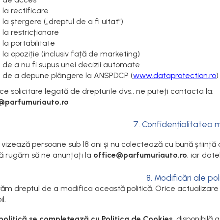
 la rectificare
 la ștergere („dreptul de a fi uitat”)
 la restricționare
 la portabilitate
 la opoziție (inclusiv față de marketing)
l de a nu fi supus unei decizii automate
l de a depune plângere la ANSPDCP (
www.dataprotection.ro
)
ce solicitare legată de drepturile dvs., ne puteți contacta la:
@parfumuriauto.ro
7. Confidențialitatea m
u vizează persoane sub 18 ani și nu colectează cu bună știință 
 vă rugăm să ne anunțați la
office@parfumuriauto.ro
, iar date
8. Modificări ale poli
ăm dreptul de a modifica această politică. Orice actualizare v
l.
olitică se completează cu Politica de Cookies
, disponibilă ai