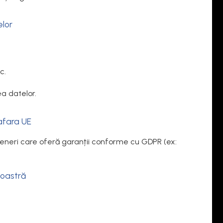
elor
c.
ea datelor.
 afara UE
rteneri care oferă garanții conforme cu GDPR (ex:
voastră