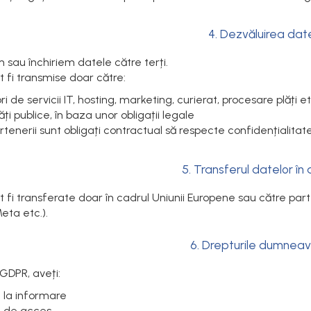
4. Dezvăluirea dat
 sau închiriem datele către terți.
t fi transmise doar către:
ri de servicii IT, hosting, marketing, curierat, procesare plăți et
ăți publice, în baza unor obligații legale
rtenerii sunt obligați contractual să respecte confidențialitat
5. Transferul datelor în
t fi transferate doar în cadrul Uniunii Europene sau către pa
eta etc.).
6. Drepturile dumnea
GDPR, aveți:
l la informare
l de acces