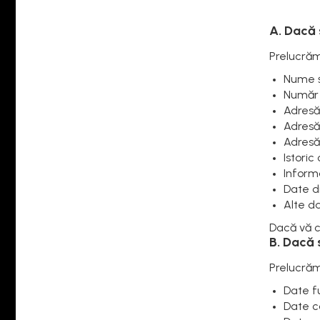
A. Dacă s
Prelucră
Nume 
Număr 
Adresă
Adresă 
Adresă
Istori
Informa
Date di
Alte d
Dacă vă c
B. Dacă s
Prelucrăm
Date fu
Date co