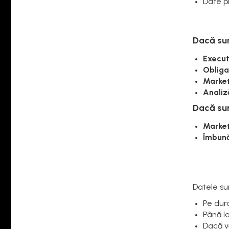
Date pr
Dacă sunt
Execut
Obligaț
Market
Analiz
Dacă sun
Market
Îmbunăt
Datele su
Pe dur
Până l
Dacă vă