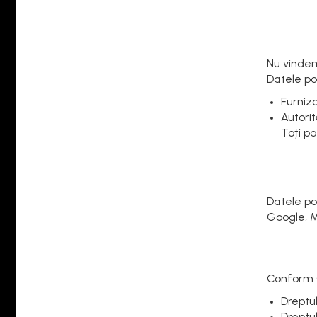
Nu vindem
Datele po
Furnizo
Autorit
Toți pa
Datele po
Google, M
Conform 
Dreptu
Dreptu