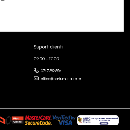
Suport clienti
09:00 - 17:00
0747.382.856
office@parfumuriauto.ro