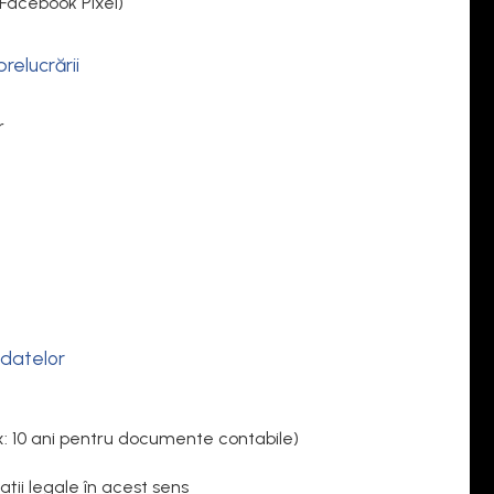
 Facebook Pixel)
prelucrării
r
 datelor
x: 10 ani pentru documente contabile)
ații legale în acest sens