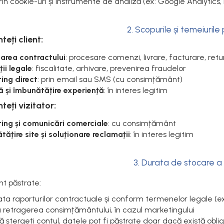
in cookie-uri și instrumente de analiză (ex: Google Analytics,
2. Scopurile și temeiurile 
eți client:
area contractului
: procesare comenzi, livrare, facturare, retu
ii legale
: fiscalitate, arhivare, prevenirea fraudelor
ing direct
: prin email sau SMS (cu consimțământ)
ă și îmbunătățire experiență
: în interes legitim
teți vizitator:
ing și comunicări comerciale
: cu consimțământ
ățire site și soluționare reclamații
: în interes legitim
3. Durata de stocare a
nt păstrate:
ata raporturilor contractuale și conform termenelor legale (e
a retragerea consimțământului, în cazul marketingului
 ștergeți contul, datele pot fi păstrate doar dacă există oblig