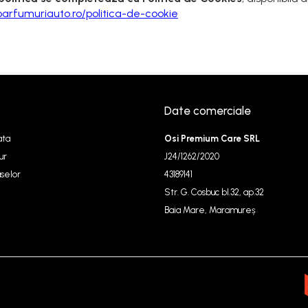
arfumuriauto.ro/politica-de-cookie
Date comerciale
ata
Osi Premium Care SRL
ur
J24/1262/2020
selor
43189141
Str. G. Cosbuc bl.32, ap.32
Baia Mare, Maramureș