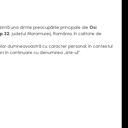
ntă una dintre preocupările principale ale
Osi
ap.32
, județul Maramureș, România, în calitate de
telor dumneavoastră cu caracter personal, în contextul
eri în continuare cu denumirea „site-ul”.