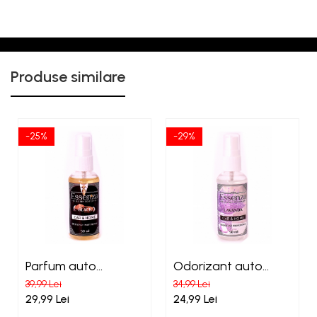
Produse similare
-25%
-29%
Parfum auto
Odorizant auto
concentrat Essenza
Essenza Lavanda
39,99 Lei
34,99 Lei
Black
29,99 Lei
24,99 Lei