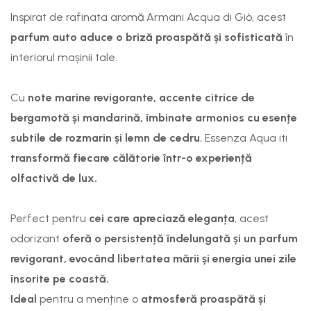
Inspirat de rafinata aromă
Armani Acqua di Giò
, acest
parfum auto aduce o briză proaspătă și sofisticată
în
interiorul mașinii tale.
Cu
note marine revigorante, accente citrice de
bergamotă și mandarină, îmbinate armonios cu esențe
subtile de rozmarin
și lemn de cedru
, Essenza
Aqua iti
transformă fiecare călătorie într-o experiență
olfactivă de lux.
Perfect pentru
cei care apreciază eleganța
, acest
odorizant
oferă o persistență îndelungată și un parfum
revigorant,
evocând libertatea mării și energia unei zile
însorite pe coastă.
Ideal
pentru a menține o
atmosferă proaspătă și