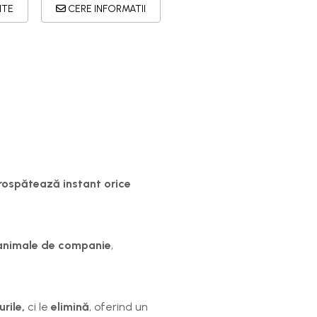
ITE
CERE INFORMATII
ospătează instant orice
 animale de companie
,
rile,
ci le
elimină
, oferind un