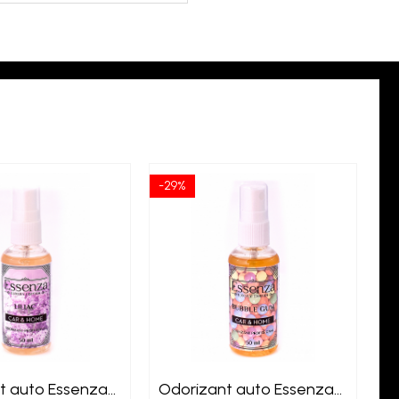
-29%
-2
t auto Essenza
Odorizant auto Essenza
O