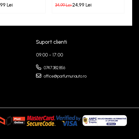
Bubble Gum
F
99 Lei
24,99 Lei
34,99 Lei
34
Suport clienti
09:00 - 17:00
0747.382.856
office@parfumuriauto.ro