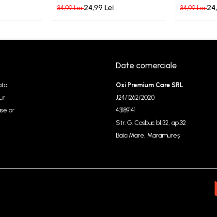
Lavanda
Liliac
24,99 Lei
24,
34,99 Lei
34,99 Lei
Date comerciale
ata
Osi Premium Care SRL
ur
J24/1262/2020
selor
43189141
Str. G. Cosbuc bl.32, ap.32
Baia Mare, Maramureș