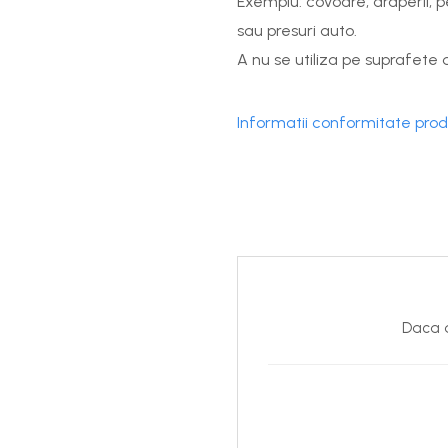
Exemplu: covoare, draperii, 
sau presuri auto.
A nu se utiliza pe suprafete d
Informatii conformitate pro
Daca d