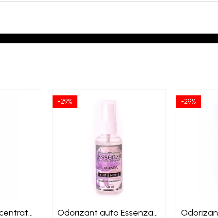
-29%
-29%
centrat
Odorizant auto Essenza
Odorizan