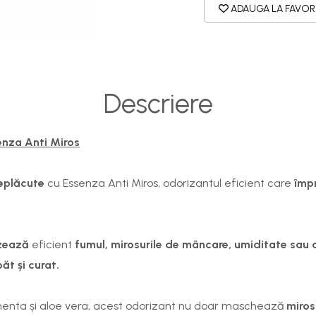
ADAUGA LA FAVOR
Descriere
enza Anti Miros
neplăcute
cu
Essenza Anti Miros
, odorizantul eficient care
împr
izează
eficient
fumul, mirosurile de mâncare, umiditate sau
ăt și curat.
enta și aloe vera
, acest odorizant nu doar maschează
mirosu