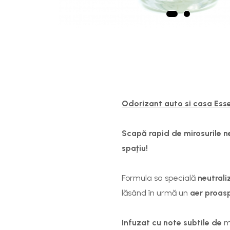
Odorizant auto si casa Ess
Scapă rapid de mirosurile 
spațiu!
Formula sa specială
neutral
lăsând în urmă un
aer proasp
Infuzat cu note subtile de
m