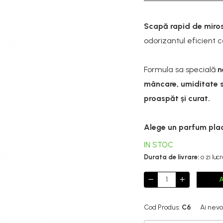
Scapă rapid de miros
odorizantul eficient 
Formula sa specială
n
mâncare, umiditate 
proaspăt și curat.
Alege un parfum plac
IN STOC
Durata de livrare:
o zi luc
Cod Produs:
C6
Ai nevo