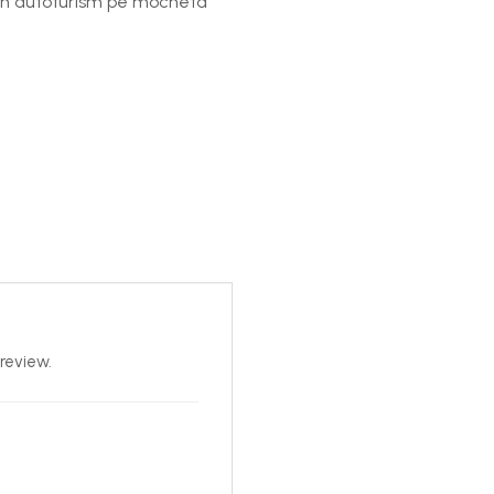
i in autoturism pe mocheta
review.