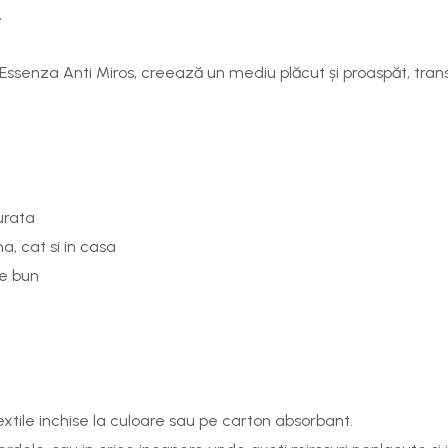
.
Essenza Anti Miros
, creează un mediu plăcut și proaspăt, tra
urata
na, cat si in casa
te bun
xtile inchise la culoare sau pe carton absorbant.