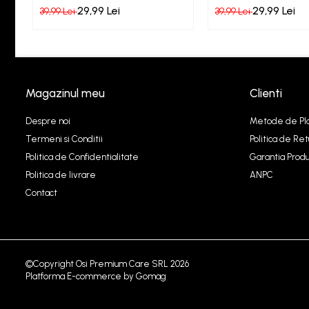
Essenza Black
Essenza Aqua
29,99 Lei
29,99 Lei
39,99 Lei
39,99 Lei
Magazinul meu
Clienti
Despre noi
Metode de Pl
Termeni si Conditii
Politica de Ret
Politica de Confidentialitate
Garantia Produ
Politica de livrare
ANPC
Contact
©Copyright Osi Premium Care SRL 2026
Platforma E-commerce by Gomag