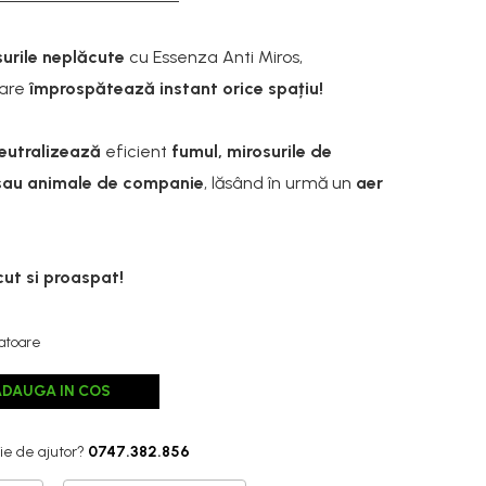
urile neplăcute
cu
Essenza Anti Miros
,
care
împrospătează instant orice spațiu!
eutralizează
eficient
fumul, mirosurile de
sau animale de companie
, lăsând în urmă un
aer
ut si proaspat!
ratoare
ADAUGA IN COS
ie de ajutor?
0747.382.856