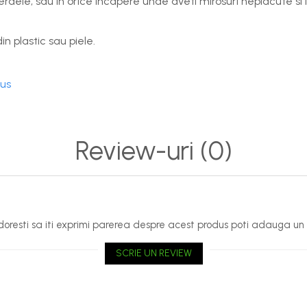
perdele, sau in orice incapere unde aveti mirosuri neplacute s
in plastic sau piele.
dus
Review-uri
(0)
oresti sa iti exprimi parerea despre acest produs poti adauga un 
SCRIE UN REVIEW