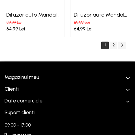
Difuzor auto Mandala
Difuzor auto Mandala
cu inima + Essenza
cu inima + Essenza
89,99 Lei
89,99 Lei
Lavanda ulei esential
Menta ulei esential
64,99 Lei
64,99 Lei
1
2
Magazinul meu
Clienti
Date comerciale
Suport clienti
09:00 - 17:00