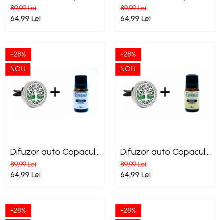
Vietii + Essenza Menta
Vietii + Essenza
89,99 Lei
89,99 Lei
ulei esential
Orange ulei esential
64,99 Lei
64,99 Lei
-28%
-28%
NOU
NOU
Difuzor auto Copacul
Difuzor auto Copacul
Vietii + Essenza
Vietii + Essenza Vanilie
89,99 Lei
89,99 Lei
Sakura ulei esential
ulei esential
64,99 Lei
64,99 Lei
-28%
-28%