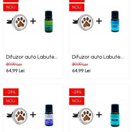
NOU
NOU
Difuzor auto Labute
Difuzor auto Labute
de catel + Essenza
de catel + Essenza
89,99 Lei
89,99 Lei
Deep Forest ulei
Deep Ocean ulei
64,99 Lei
64,99 Lei
esential
esential
-28%
-28%
NOU
NOU