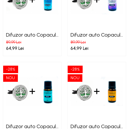
Difuzor auto Copacul
Difuzor auto Copacul
Vietii + Essenza Deep
Vietii + Essenza
89,99 Lei
89,99 Lei
Ocean ulei esential
Lavanda ulei esential
64,99 Lei
64,99 Lei
-28%
-28%
NOU
NOU
Difuzor auto Copacul
Difuzor auto Copacul