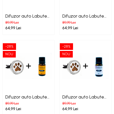
Difuzor auto Labute
Difuzor auto Labute
de catel + Essenza
de catel + Essenza
89,99 Lei
89,99 Lei
Lavanda ulei esential
Menta ulei esential
64,99 Lei
64,99 Lei
-28%
-28%
NOU
NOU
Difuzor auto Labute
Difuzor auto Labute
de catel + Essenza
de catel + Essenza
89,99 Lei
89,99 Lei
Orange ulei esential
Sakura ulei esential
64,99 Lei
64,99 Lei