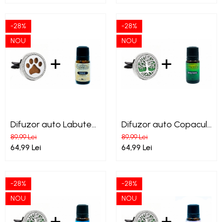
-28%
-28%
NOU
NOU
Difuzor auto Labute
Difuzor auto Copacul
de catel + Essenza
Vietii + Essenza Deep
89,99 Lei
89,99 Lei
Vanilie ulei esential
Forest ulei esential
64,99 Lei
64,99 Lei
-28%
-28%
NOU
NOU