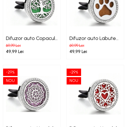
Difuzor auto Copacul
Difuzor auto Labute
Vietii, stil și prospețime
de catel, , stil și
69,99 Lei
69,99 Lei
în mașina ta
prospețime în mașina
49,99 Lei
49,99 Lei
ta
-29%
-29%
NOU
NOU