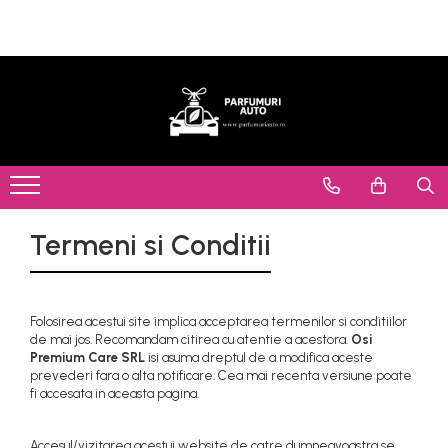
Parfumuri Auto
Parfumuri Casa
Cu pulverizator
Cu pulverizator
Ulei esential
Ulei esential
Carton parfumat
Difuzor arome
Difuzor arome
Seturi cadou
Difuzor arome cu clips
Termeni si Conditii
Seturi cadou
Folosirea acestui site implica acceptarea termenilor si conditiilor
de mai jos. Recomandam citirea cu atentie a acestora.
Osi
Premium Care SRL
isi asuma dreptul de a modifica aceste
prevederi fara o alta notificare. Cea mai recenta versiune poate
fi accesata in aceasta pagina.
Accesul/vizitarea acestui website de catre dumneavoastra se