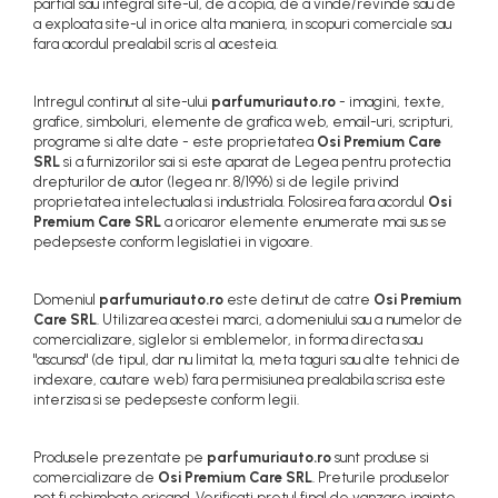
partial sau integral site-ul, de a copia, de a vinde/revinde sau de
a exploata site-ul in orice alta maniera, in scopuri comerciale sau
fara acordul prealabil scris al acesteia.
Intregul continut al site-ului
parfumuriauto.ro
- imagini, texte,
grafice, simboluri, elemente de grafica web, email-uri, scripturi,
programe si alte date - este proprietatea
Osi Premium Care
SRL
si a furnizorilor sai si este aparat de Legea pentru protectia
drepturilor de autor (legea nr. 8/1996) si de legile privind
proprietatea intelectuala si industriala. Folosirea fara acordul
Osi
Premium Care SRL
a oricaror elemente enumerate mai sus se
pedepseste conform legislatiei in vigoare.
Domeniul
parfumuriauto.ro
este detinut de catre
Osi Premium
Care SRL
. Utilizarea acestei marci, a domeniului sau a numelor de
comercializare, siglelor si emblemelor, in forma directa sau
"ascunsa" (de tipul, dar nu limitat la, meta taguri sau alte tehnici de
indexare, cautare web) fara permisiunea prealabila scrisa este
interzisa si se pedepseste conform legii.
Produsele prezentate pe
parfumuriauto.ro
sunt produse si
comercializare de
Osi Premium Care SRL
. Preturile produselor
pot fi schimbate oricand. Verificati pretul final de vanzare inainte