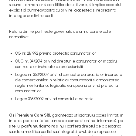
supune Termenilor si conditiilor de ultilizare, si implica acceptul
explicit al dumneavoastra cu privire la acestea si reprezinta
intelegerea dintre parti.
Relatia dintre parti este guvernata de urmatoarele acte
normative:
OG nr. 21/1992 privind protectia consumatorilor
OUG nr. 34/2014 privind drepturile consumatorilor in cadrul
contractelor incheiate cu profesionistii
Legea nr. 363/2007 privind combaterea practicilor incorecte
ale comerciantilor in relatia cu consumatorii si armonizarea
reglementarilor cu legislatia europeana privind protectia
consumatorilor
Legea 365/2002 privind comertul electronic
Osi Premium Care SRL
garanteaza utilizatorului acces limitat, in
interes personal (efectuarea de comenzi online, informare), pe
site-ul
parfumuriauto.ro
si nu ii confera dreptul de a descarca
sau de a modifica partial sau integral site-ul, de a reproduce