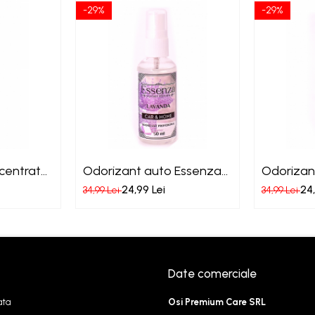
-29%
-29%
centrat
Odorizant auto Essenza
Odorizan
Lavanda
Liliac
24,99 Lei
24,
34,99 Lei
34,99 Lei
Date comerciale
ata
Osi Premium Care SRL