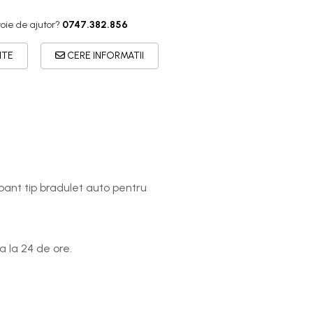
oie de ajutor?
0747.382.856
ITE
CERE INFORMATII
bant tip bradulet auto pentru
 la 24 de ore.