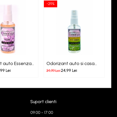
-29%
-2
t auto Essenza
Odorizant auto si casa
O
Essenza Anti Miros
B
99 Lei
24,99 Lei
34,99 Lei
34
Suport clienti
09:00 - 17:00