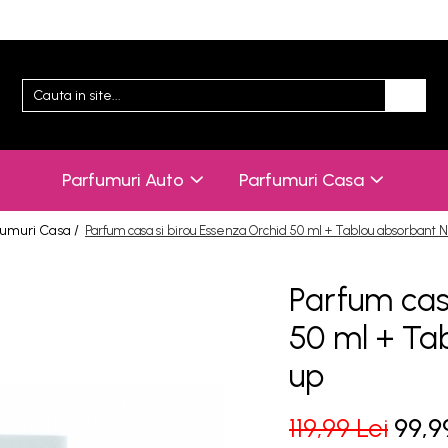
Parfumuri Auto
Parfumuri Casa
fumuri Casa /
Parfum casa si birou Essenza Orchid 50 ml + Tablou absorbant 
Parfum cas
50 ml + Ta
up
119,99 Lei
99,9