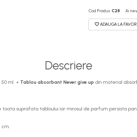
Cod Produs:
C28
Ai nev
ADAUGA LA FAVOR
Descriere
50 ml +
Tablou absorbant Never give up
din material absor
toata suprafata tabloului iar mirosul de parfum persista pana
4 cm.