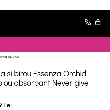
Never give up
a si birou Essenza Orchid
blou absorbant Never give
9 Lei