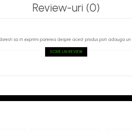
Review-uri
(0)
oresti sa iti exprimi parerea despre acest produs poti adauga un 
SCRIE UN REVIEW