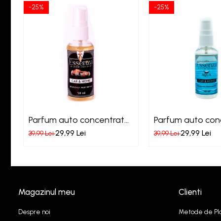
-25%
-25%
Parfum auto concentrat
Parfum auto con
Essenza Black
Essenza Aqua
29,99 Lei
29,99 Lei
39,99 Lei
39,99 Lei
Magazinul meu
Clienti
Despre noi
Metode de Pl