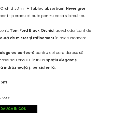
a
Orchid
50 ml +
Tablou absorbant Never give
ant tip bradulet auto pentru casa si biroul tau.
iconic
Tom Ford Black Orchid
, acest odorizant de
aură de mister
și rafinament
în orice incapere.
alegerea perfectă
pentru cei care doresc să
casei sau biroului într-un
spațiu elegant și
ă îndrăzneață și persistentă.
bit!
ratoare
ADAUGA IN COS