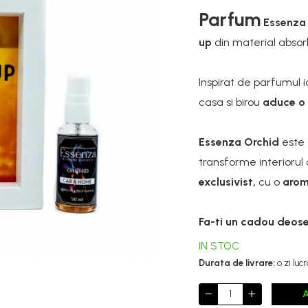
Parfum
Essenz
up
din material absorb
Inspirat de parfumul 
casa si birou
aduce o 
Essenza Orchid
este
transforme interiorul 
exclusivist,
cu o
arom
Fa-ti un cadou deose
IN STOC
Durata de livrare:
o zi luc