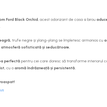
om Ford Black Orchid
, acest odorizant de casa si birou
aduce
.
neagră
,
trufe negre și ylang-ylang
se împletesc armonios cu
a
o
atmosferă sofisticată și seducătoare.
ea perfectă
pentru cei care doresc să transforme interiorul ca
ist,
cu o
aromă îndrăzneață și persistentă.
roaspat!
dus