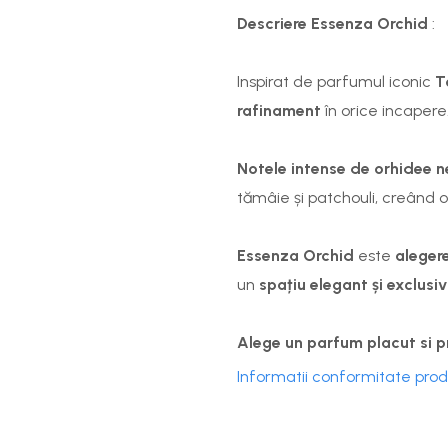
Descriere Essenza Orchid
:
Inspirat de parfumul iconic
T
rafinament
în orice incapere
Notele intense de
orhidee 
tămâie și patchouli, creând 
Essenza Orchid
este
aleger
un
spațiu elegant și exclusiv
Alege un parfum placut si p
Informatii conformitate pro