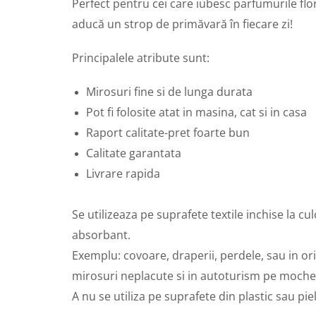
Perfect pentru cei care iubesc parfumurile flo
aducă un strop de primăvară în fiecare zi!
Principalele atribute sunt:
Mirosuri fine si de lunga durata
Pot fi folosite atat in masina, cat si in casa
Raport calitate-pret foarte bun
Calitate garantata
Livrare rapida
Se utilizeaza pe suprafete textile inchise la c
absorbant.
Exemplu: covoare, draperii, perdele, sau in or
mirosuri neplacute si in autoturism pe moche
A nu se utiliza pe suprafete din plastic sau piel