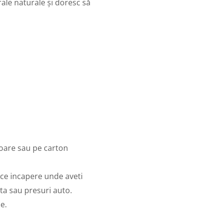
rale naturale și doresc să
uloare sau pe carton
ice incapere unde aveti
ta sau presuri auto.
e.