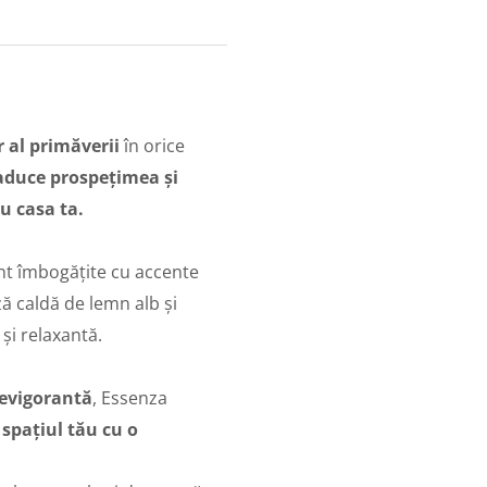
 al primăverii
în orice
aduce
prospețimea și
u casa ta.
nt îmbogățite cu accente
ază caldă de
lemn alb și
și relaxantă.
revigorantă
,
Essenza
spațiul tău cu o