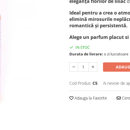
eleganța florilor de liliac
d
Ideal pentru a crea o atmo
elimină mirosurile neplăc
romantică și persistentă.
Alege un parfum placut si
IN STOC
Durata de livrare:
o zi lucratoare
ADAUG
Cod Produs:
C5
Ai nevoie de aj
Adauga la Favorite
Cere 