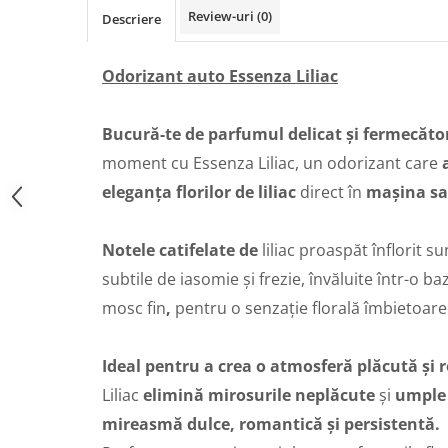
Review-uri
(0)
Descriere
Odorizant auto Essenza Liliac
Bucură-te de parfumul delicat și fermecător
moment cu
Essenza Liliac
, un odorizant care
eleganța florilor de liliac
direct în
mașina sa
Notele catifelate de
liliac proaspăt
înflorit
su
subtile de
iasomie și frezie
, învăluite într-o b
mosc fin
,
pentru o senzație florală îmbietoare 
Ideal pentru a crea o atmosferă plăcută și 
Liliac
elimină mirosurile neplăcute
și
umple 
mireasmă dulce, romantică și persistentă.