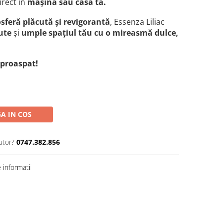
irect în
mașina sau casa ta.
sferă plăcută și revigorantă
,
Essenza Liliac
ute
și
umple spațiul tău cu o mireasmă dulce,
 proaspat!
A IN COS
utor?
0747.382.856
informatii