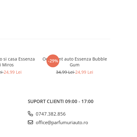
o si casa Essenza
Odorizant auto Essenza Bubble
Odorizant 
-29%
-29%
i Miros
Gum
34,9
ei
24,99 Lei
34,99 Lei
24,99 Lei
SUPORT CLIENTI
09:00 - 17:00
0747.382.856
office@parfumuriauto.ro