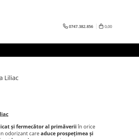
0747.382.856
0,00
 Liliac
liac
cat și fermecător al primăverii
în orice
un odorizant care
aduce
prospețimea și