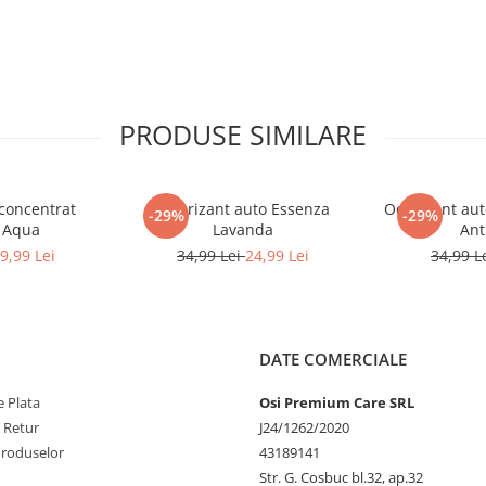
PRODUSE SIMILARE
concentrat
Odorizant auto Essenza
Odorizant aut
-29%
-29%
 Aqua
Lavanda
Ant
9,99 Lei
34,99 Lei
24,99 Lei
34,99 L
DATE COMERCIALE
 Plata
Osi Premium Care SRL
e Retur
J24/1262/2020
Produselor
43189141
Str. G. Cosbuc bl.32, ap.32