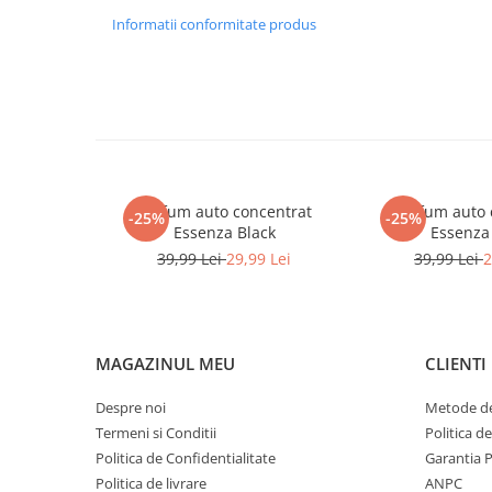
Informatii conformitate produs
Parfum auto concentrat
Parfum auto 
-25%
-25%
Essenza Black
Essenza
39,99 Lei
29,99 Lei
39,99 Lei
2
MAGAZINUL MEU
CLIENTI
Despre noi
Metode de
Termeni si Conditii
Politica d
Politica de Confidentialitate
Garantia 
Politica de livrare
ANPC