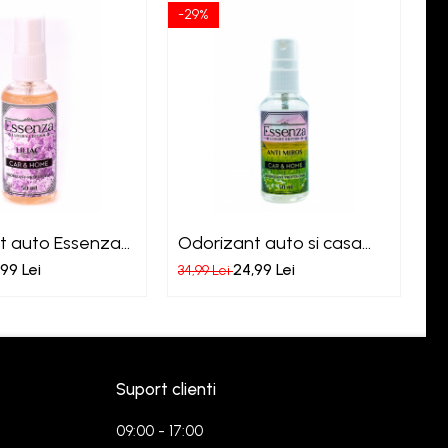
-29%
-2
t auto Essenza
Odorizant auto si casa
O
Essenza Anti Miros
B
99 Lei
24,99 Lei
34,99 Lei
34
Suport clienti
09:00 - 17:00