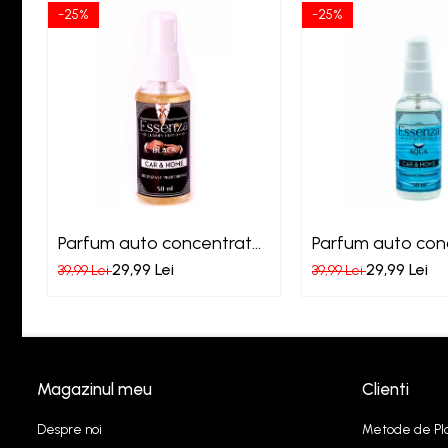
-25%
-25%
Parfum auto concentrat
Parfum auto con
Essenza Black
Essenza Aqua
29,99 Lei
29,99 Lei
39,99 Lei
39,99 Lei
Magazinul meu
Clienti
Despre noi
Metode de Pl