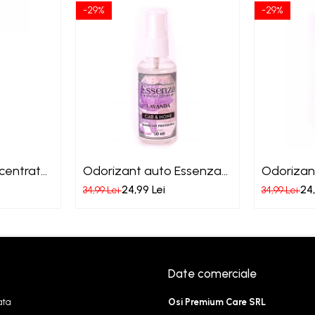
-29%
-29%
centrat
Odorizant auto Essenza
Odorizan
Lavanda
Liliac
24,99 Lei
24,
34,99 Lei
34,99 Lei
Date comerciale
ata
Osi Premium Care SRL