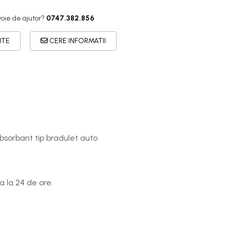
voie de ajutor?
0747.382.856
ITE
CERE INFORMATII
bsorbant tip bradulet auto
 la 24 de ore.