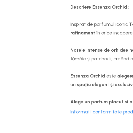
Descriere Essenza Orchid
:
Inspirat de parfumul iconic
T
rafinament
în orice incapere
Notele intense de
orhidee 
tămâie și patchouli, creând 
Essenza Orchid
este
aleger
un
spațiu elegant și exclusiv
Alege un parfum placut si p
Informatii conformitate pro