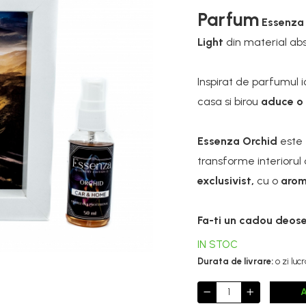
Parfum
Essenz
Light
din material abs
Inspirat de parfumul 
casa si birou
aduce o 
Essenza Orchid
este
transforme interiorul 
exclusivist,
cu o
arom
Fa-ti un cadou deose
IN STOC
Durata de livrare:
o zi luc