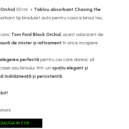
a
Orchid
50 ml +
Tablou absorbant Chasing the
orbant tip bradulet auto pentru casa si biroul tau.
iconic
Tom Ford Black Orchid
, acest odorizant de
aură de mister
și rafinament
în orice incapere.
alegerea perfectă
pentru cei care doresc să
casei sau biroului într-un
spațiu elegant și
ă îndrăzneață și persistentă.
bit!
ratoare
ADAUGA IN COS