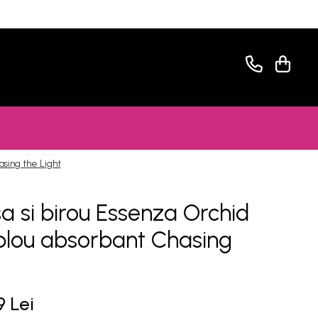
asing the Light
a si birou Essenza Orchid
blou absorbant Chasing
9 Lei