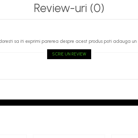
Review-uri
(0)
oresti sa iti exprimi parerea despre acest produs poti adauga un 
SCRIE UN REVIEW