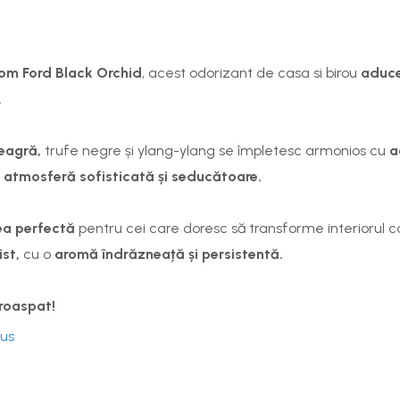
om Ford Black Orchid
, acest odorizant de casa si birou
aduce
.
neagră
,
trufe negre și ylang-ylang
se împletesc armonios cu
a
o
atmosferă sofisticată și seducătoare.
ea perfectă
pentru cei care doresc să transforme interiorul ca
ist,
cu o
aromă îndrăzneață și persistentă.
roaspat!
dus