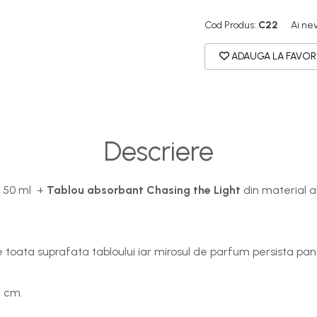
Cod Produs:
C22
Ai ne
ADAUGA LA FAVOR
Descriere
50 ml +
Tablou absorbant Chasing the Light
din material a
toata suprafata tabloului iar mirosul de parfum persista pana
4 cm.