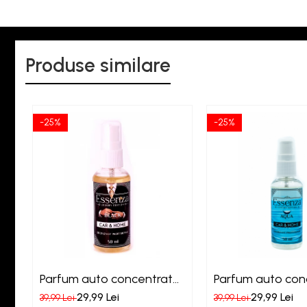
Produse similare
-25%
-25%
Parfum auto concentrat
Parfum auto con
Essenza Black
Essenza Aqua
29,99 Lei
29,99 Lei
39,99 Lei
39,99 Lei