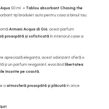
 Aqua
50 ml +
Tablou absorbant Chasing the
orbant tip bradulet auto pentru casa si biroul tau.
aromă
Armani Acqua di Giò
, acest parfum
ă proaspătă și sofisticată
în interiorul casei si
re apreciază eleganța, acest odorizant oferă o
tă și un parfum revigorant, evocând
libertatea
ile însorite pe coastă.
ne o
atmosferă proaspătă și plăcută
în orice
bit!