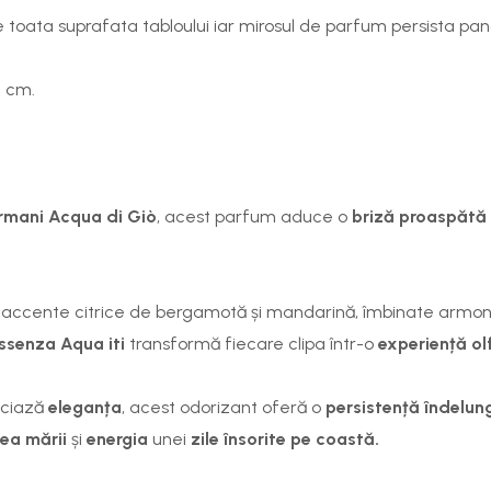
toata suprafata tabloului iar mirosul de parfum persista pana
4 cm.
rmani Acqua di Giò
, acest parfum aduce o
briză proaspătă 
 accente citrice de bergamotă și mandarină, îmbinate armoni
ssenza
Aqua
iti
transformă fiecare clipa într-o
experiență ol
eciază
eleganța
, acest odorizant oferă o
persistență îndelun
tea mării
și
energia
unei
zile însorite pe coastă.