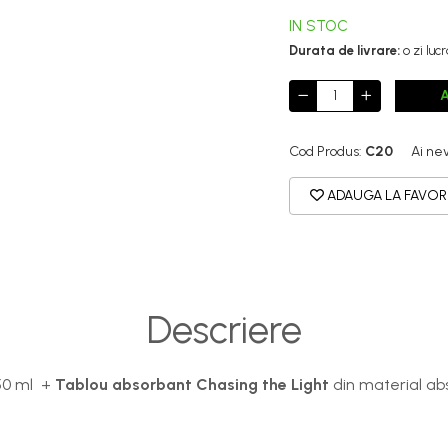
IN STOC
Durata de livrare:
o zi luc
Cod Produs:
C20
Ai ne
ADAUGA LA FAVOR
Descriere
0 ml +
Tablou absorbant Chasing the Light
din material ab