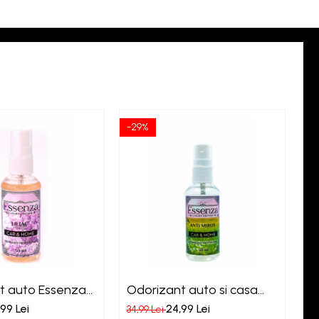
-29%
-2
t auto Essenza
Odorizant auto si casa
O
Essenza Anti Miros
B
99 Lei
24,99 Lei
34,99 Lei
34