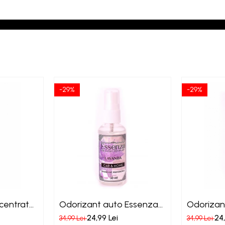
-29%
-29%
centrat
Odorizant auto Essenza
Odorizan
Lavanda
Liliac
24,99 Lei
24,
34,99 Lei
34,99 Lei