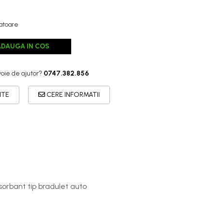
ratoare
ADAUGA IN COS
voie de ajutor?
0747.382.856
ITE
CERE INFORMATII
sorbant tip bradulet auto