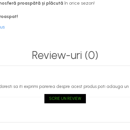
osferă proaspătă și plăcută
în orice sezon!
roaspat!
dus
Review-uri
(0)
oresti sa iti exprimi parerea despre acest produs poti adauga un 
SCRIE UN REVIEW