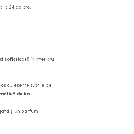
 la 24 de ore.
și sofisticată
în interiorul
os cu esențe subtile de
factivă de lux.
gată
și un
parfum