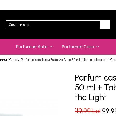
Parfumuri Auto
Parfumuri Casa
umuri Casa /
Parfum casa si birou Essenza Aqua 50 ml + Tablou absorbant Cha
Parfum cas
50 ml + Ta
the Light
119,99 Lei
99,9