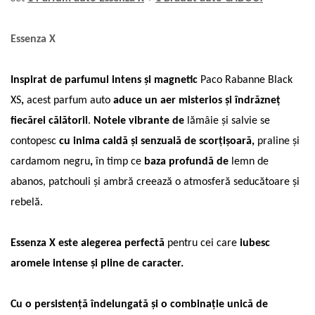
Essenza X
Inspirat de parfumul intens și magnetic
Paco Rabanne Black
XS
,
acest parfum auto
aduce un aer misterios și îndrăzneț
fiecărei călătorii
.
Notele vibrante de
lămâie și salvie se
contopesc
cu inima caldă și senzuală de scorțișoară,
praline și
cardamom negru
,
în timp ce
baza profundă de
lemn de
abanos, patchouli și ambră
creează o atmosferă seducătoare și
rebelă.
Essenza X este alegerea perfectă
pentru cei care
iubesc
aromele intense și pline de caracter.
Cu o persistență îndelungată și o combinație unică de