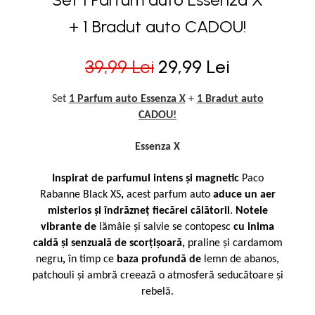
+ 1 Bradut auto CADOU!
39,99 Lei
29,99 Lei
Set
1 Parfum auto Essenza X
+
1 Bradut auto
CADOU!
Essenza X
Inspirat de parfumul intens și magnetic
Paco
Rabanne Black XS
,
acest parfum auto
aduce un aer
misterios și îndrăzneț fiecărei călătorii
.
Notele
vibrante de
lămâie și salvie se contopesc
cu inima
caldă și senzuală de scorțișoară,
praline și cardamom
negru
,
în timp ce
baza profundă de
lemn de abanos,
patchouli și ambră
creează o atmosferă seducătoare și
rebelă.