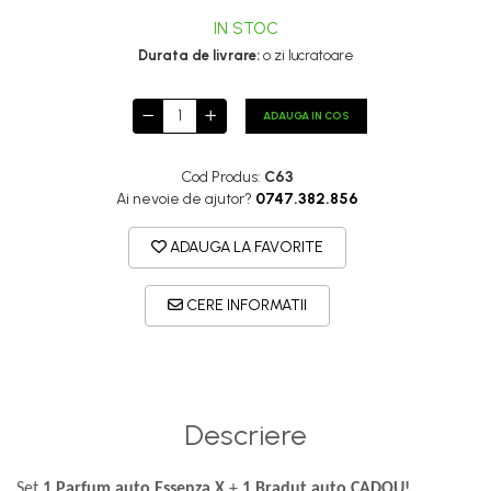
IN STOC
Durata de livrare:
o zi lucratoare
ADAUGA IN COS
Cod Produs:
C63
Ai nevoie de ajutor?
0747.382.856
ADAUGA LA FAVORITE
CERE INFORMATII
Descriere
Set
1 Parfum auto Essenza X
+
1 Bradut auto CADOU!