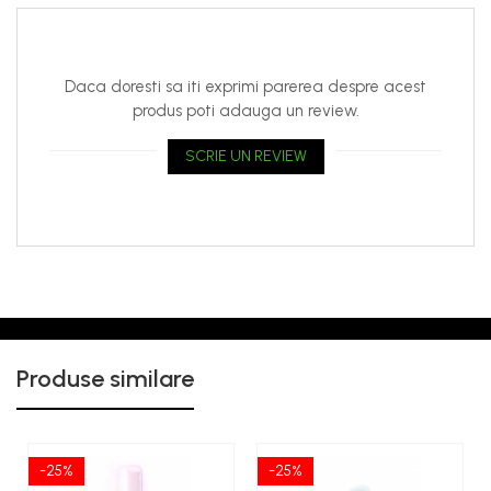
Daca doresti sa iti exprimi parerea despre acest
produs poti adauga un review.
SCRIE UN REVIEW
Produse similare
-25%
-25%