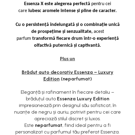
Essenza X este alegerea perfectă
pentru cei
care
iubesc aromele intense și pline de caracter.
Cu o persistență îndelungată și o combinație unică
de prospețime și senzualitate,
acest
parfum
transformă fiecare drum într-o experiență
olfactivă puternică și captivantă.
Plus un
Brăduț auto decorativ Essenza – Luxury
Edition
(neparfumat)
Eleganță și rafinament în fiecare detaliu –
brăduțul auto
Essenza Luxury Edition
impresionează prin designul său sofisticat, în
nuanțe de negru și auriu, potrivit pentru cei care
apreciază stilul discret și luxos.
Este
neparfumat
, fiind ideal pentru a fi
personalizat cu parfumul tău preferat Essenza.