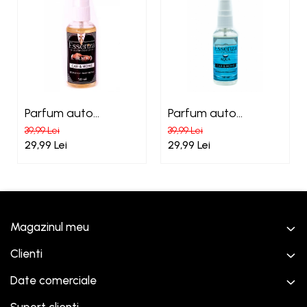
Parfum auto
Parfum auto
concentrat Essenza
concentrat Essenza
39,99 Lei
39,99 Lei
Black
Aqua
29,99 Lei
29,99 Lei
Magazinul meu
Clienti
Date comerciale